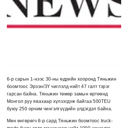
6-р сарын 1-нээс 30-ны өдрийн хооронд Тяньжин
боомтоос Эрээн/ЗҮ чиглэлд нийт 47 галт тэрэг
гарсан байна. Тяньжин төмөр замын өртөөнд
Монгол руу явахаар хүлээгдэж байгаа 500TEU
буюу 250 орчим чингэлгүүдийн үлдэгдэл байна.
Мөн өнгөрөгч 6-р сард Тяньжин боомтоос truck-