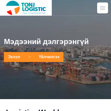
Ope
Мэдээний дэлгэрэнгүй
Эхлэл
Үйлчилгээ