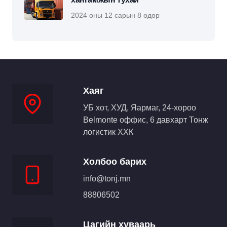
2024 оны 12 сарын 8 өдөр
Хаяг
УБ хот, ХУД, Яармаг, 24-хороо
Belmonte оффис, 6 давхарт Тонж
логистик ХХК
Холбоо барих
info@tonj.mn
88806502
Цагийн хуваарь